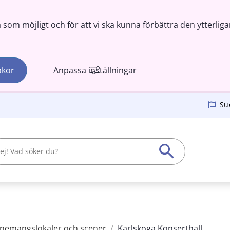
om möjligt och för att vi ska kunna förbättra den ytterliga
akor
Anpassa inställningar
Su
nemangslokaler och scener
/
Karlskoga Konserthall