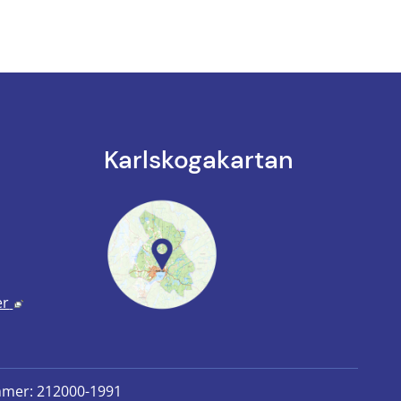
Karlskoga­kartan
k till annan webbplats.
annan webbplats, öppnas i nytt fönster.
Länk till annan webbplats, öppnas i nytt fönster.
er
mmer: 212000-1991