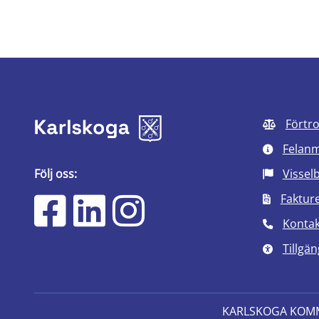
Förtr
Felan
Följ oss:
Vissel
Faktur
Kontak
Tillgän
KARLSKOGA KOM