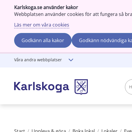
Karlskoga.se använder kakor
Webbplatsen använder cookies för att fungera så bra s
Läs mer om våra cookies
Godkänn alla kakor
Godkänn nödvändiga k
Gå till innehåll
Våra andra webbplatser
Hej!
Vad
söker
du?
Start
/
Uppleva & göra
/
Boka lokal
/
Lokaler
/
Eve