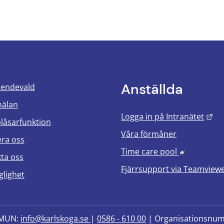
Anställda
oendevald
mälan
Län
Logga in på Intranätet
blåsarfunktion
Våra förmåner
era oss
Länk till 
Time care pool
ta oss
Fjärrsupport via
Teamview
glighet
MUN: 
info@karlskoga.se 
| 
0586 - 610 00
 | Organisationsnu