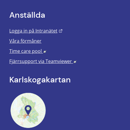
Anställda
Länk till annan webbplats.
Logga in på Intranätet
Våra förmåner
Länk till annan webbplats, öppnas i nyt
Time care pool
Länk till annan webbplats
Fjärrsupport via
Teamviewer
Karlskoga­kartan