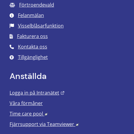
Förtroendevald
Felanmälan
Visselblåsarfunktion
Fakturera oss
Kontakta oss
Tillgänglighet
Anställda
Länk till annan webbplats.
Logga in på Intranätet
Våra förmåner
Länk till annan webbplats, öppnas i nyt
Time care pool
Länk till annan webbplats
Fjärrsupport via
Teamviewer