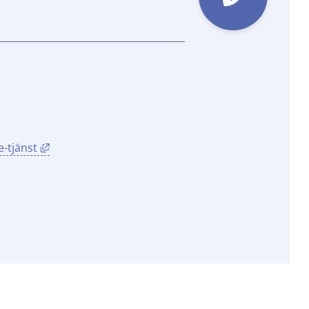
Länk till annan webbplats, öppnas i nytt fönster.
-tjänst