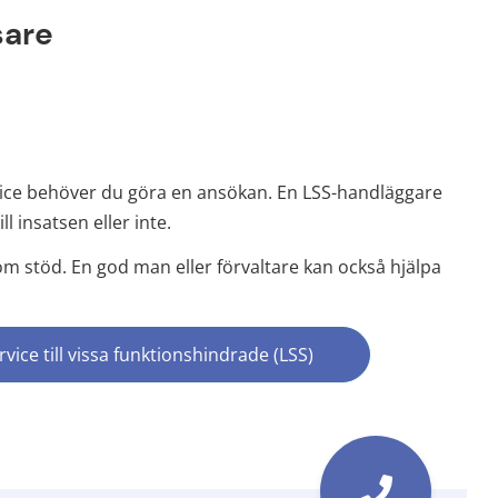
sare
vice behöver du göra en ansökan. En LSS-handläggare 
l insatsen eller inte.
 stöd. En god man eller förvaltare kan också hjälpa 
ice till vissa funktionshindrade (LSS)
till annan webbplats, öppnas i nytt fönster)