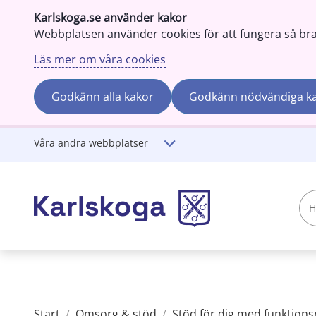
Karlskoga.se använder kakor
Webbplatsen använder cookies för att fungera så bra s
Läs mer om våra cookies
Godkänn alla kakor
Godkänn nödvändiga k
Gå till innehåll
Våra andra webbplatser
Hej!
Vad
söker
du?
Start
/
Omsorg & stöd
/
Stöd för dig med funktion