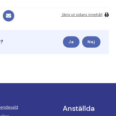
Skriv ut sidans innehåll
g?
Ja
Nej
Anställda
oendevald