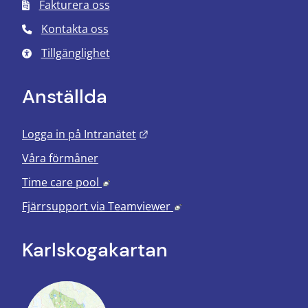
Fakturera oss
Kontakta oss
Tillgänglighet
Anställda
Länk till annan webbplats.
Logga in på Intranätet
Våra förmåner
Länk till annan webbplats, öppnas i nyt
Time care pool
Länk till annan webbplats
Fjärrsupport via
Teamviewer
Karlskoga­kartan