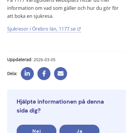
På 1177 Vårdguidens webbplats hittar du mer 
information om vad som gäller och hur du gör för 
att boka en sjukresa.
Länk till annan webbpla
Sjukresor i Örebro län, 1177.se
Uppdaterad
: 
2026-03-05
Dela:
Hjälpte informationen på denna
sida dig?
Nej
Ja