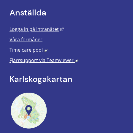
Anställda
Länk till annan webbplats.
Logga in på Intranätet
Våra förmåner
Länk till annan webbplats, öppnas i nyt
Time care pool
Länk till annan webbplats
Fjärrsupport via
Teamviewer
Karlskoga­kartan