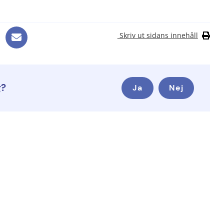
Skriv ut sidans innehåll
g?
Ja
Nej