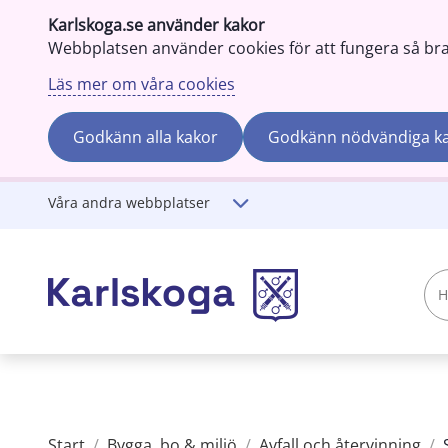
Karlskoga.se använder kakor
Webbplatsen använder cookies för att fungera så bra s
Läs mer om våra cookies
Godkänn alla kakor
Godkänn nödvändiga k
Gå till innehåll
Våra andra webbplatser
Hej!
Vad
söker
du?
Start
/
Bygga, bo & miljö
/
Avfall och återvinning
/