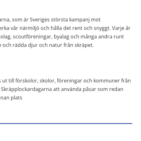
rna, som är Sveriges största kampanj mot 
erka vår närmiljö och hålla det rent och snyggt. Varje år 
olag, scoutföreningar, byalag och många andra runt 
re och rädda djur och natur från skräpet.
 ut till förskolor, skolor, föreningar och kommuner från 
 i Skräpplockardagarna att använda påsar som redan 
nnan plats
Länk till annan webbplats, öppnas i nytt fönster.
e