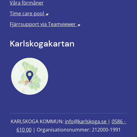
Våra förmåner
Länk till annan webbplats, öppnas i nyt
Time care pool
Länk till annan webbplats
Fjärrsupport via
Teamviewer
Karlskoga­kartan
KARLSKOGA KOMMUN: 
info@karlskoga.se 
| 
0586 - 
610 00
 | Organisationsnummer: 212000-1991