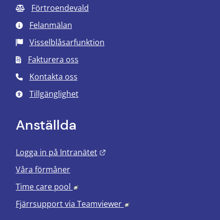
Förtroendevald
Felanmälan
Visselblåsarfunktion
Fakturera oss
Kontakta oss
Tillgänglighet
Anställda
Länk till annan webbplats.
Logga in på Intranätet
Våra förmåner
Länk till annan webbplats, öppnas i nyt
Time care pool
Länk till annan webbplats
Fjärrsupport via
Teamviewer