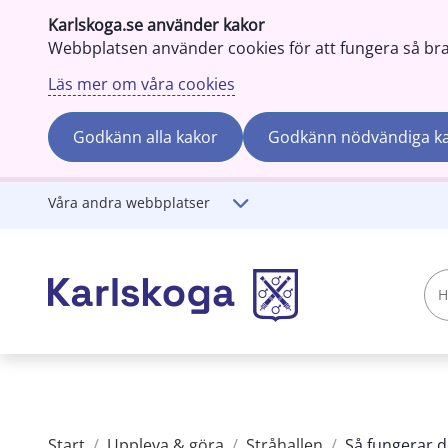
Karlskoga.se använder kakor
Webbplatsen använder cookies för att fungera så bra s
Läs mer om våra cookies
Godkänn alla kakor
Godkänn nödvändiga k
Gå till innehåll
Våra andra webbplatser
Hej!
Vad
söker
du?
Start
/
Uppleva & göra
/
Stråhallen
/
Så fungerar de