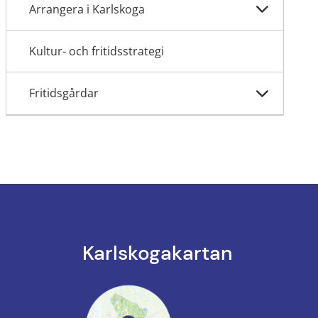
Arrangera i Karlskoga
Kultur- och fritidsstrategi
Fritidsgårdar
Karlskoga­kartan
k till annan webbplats.