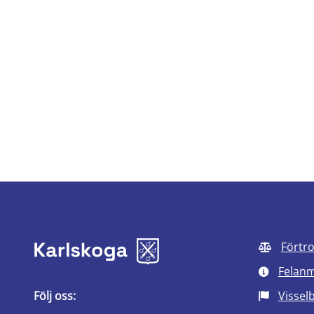
Förtr
Felan
Följ oss:
Vissel