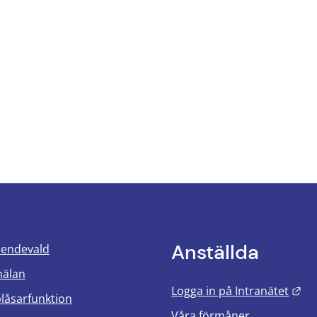
Anställda
oendevald
mälan
Län
Logga in på Intranätet
blåsarfunktion
Våra förmåner