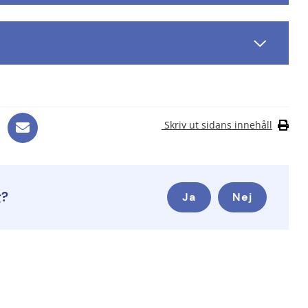
Skriv ut sidans innehåll
g?
Ja
Nej