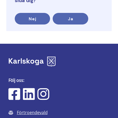
sida dig?
Nej
Ja
Följ oss:
Förtroendevald