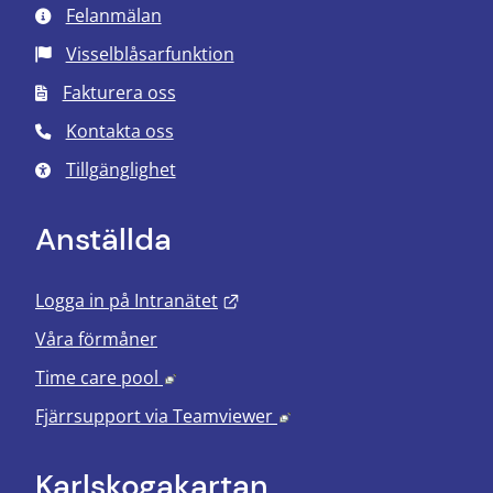
Felanmälan
Visselblåsarfunktion
Fakturera oss
Kontakta oss
Tillgänglighet
Anställda
Länk till annan webbplats.
Logga in på Intranätet
Våra förmåner
Länk till annan webbplats, öppnas i nyt
Time care pool
Länk till annan webbplats
Fjärrsupport via
Teamviewer
Karlskoga­kartan