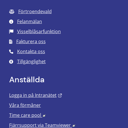
Förtroendevald
Felanmälan
Visselblåsarfunktion
Fakturera oss
Kontakta oss
Tillgänglighet
Anställda
Länk till annan webbplats.
Logga in på Intranätet
Våra förmåner
Länk till annan webbplats, öppnas i nyt
Time care pool
Länk till annan webbplats
Fjärrsupport via
Teamviewer