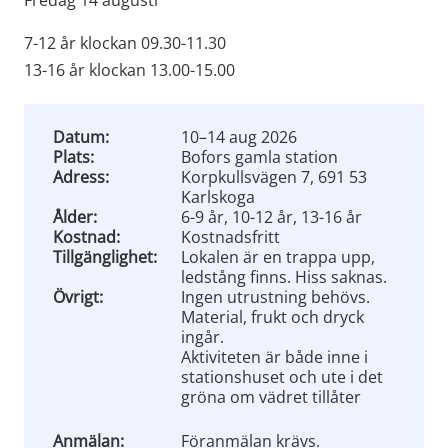
Fredag 14 augusti
7-12 år klockan 09.30-11.30
13-16 år klockan 13.00-15.00
Datum:
10–14 aug 2026
Plats:
Bofors gamla station
Adress:
Korpkullsvägen 7, 691 53
Karlskoga
Ålder:
6-9 år, 10-12 år, 13-16 år
Kostnad:
Kostnadsfritt
Tillgänglighet:
Lokalen är en trappa upp,
ledstång finns. Hiss saknas.
Övrigt:
Ingen utrustning behövs.
Material, frukt och dryck
ingår.
Aktiviteten är både inne i
stationshuset och ute i det
gröna om vädret tillåter
Anmälan:
Föranmälan krävs.