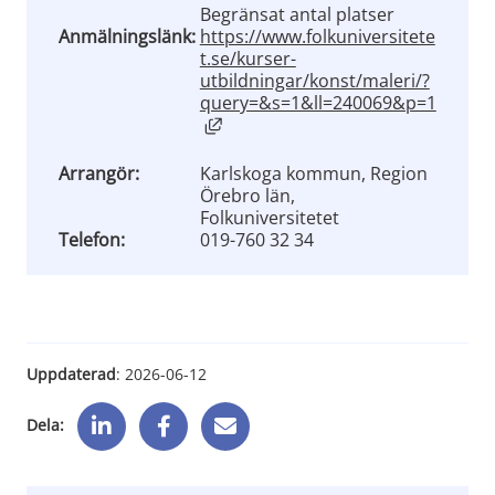
Begränsat antal platser
Anmälningslänk:
https://www.folkuniversitete
t.se/kurser-
utbildningar/konst/maleri/?
query=&s=1&ll=240069&p=1
Länk till annan webbplats, öppnas
Arrangör:
Karlskoga kommun, Region
Örebro län,
Folkuniversitetet
Telefon:
019-760 32 34
Uppdaterad
: 
2026-06-12
Dela: