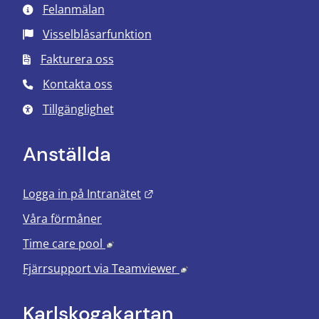
Felanmälan
Visselblåsarfunktion
Fakturera oss
Kontakta oss
Tillgänglighet
Anställda
Länk till annan webbplats.
Logga in på Intranätet
Våra förmåner
Länk till annan webbplats, öppnas i nyt
Time care pool
Länk till annan webbplats
Fjärrsupport via
Teamviewer
Karlskoga­kartan