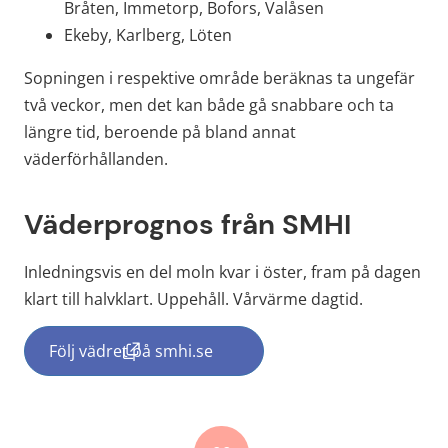
Bråten, Immetorp, Bofors, Valåsen
Ekeby, Karlberg, Löten
Sopningen i respektive område beräknas ta ungefär 
två veckor, men det kan både gå snabbare och ta 
längre tid, beroende på bland annat 
väderförhållanden.
Väderprognos från SMHI
Inledningsvis en del moln kvar i öster, fram på dagen 
klart till halvklart. Uppehåll. Vårvärme dagtid.
Följ vädret på smhi.se
(länk till annan webbplats, öppnas i nytt f