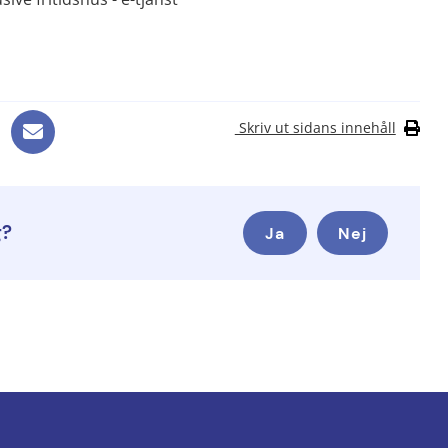
ebbplats, öppnas i nytt fönster.
Skriv ut sidans innehåll
g?
Ja
Nej