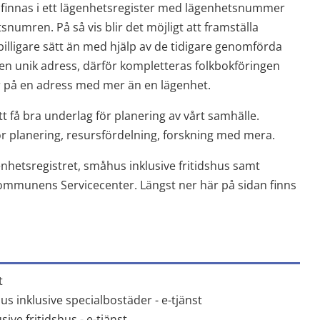
a finnas i ett lägenhetsregister med lägenhetsnummer 
numren. På så vis blir det möjligt att framställa 
billigare sätt än med hjälp av de tidigare genomförda 
en unik adress, därför kompletteras folkbokföringen 
 på en adress med mer än en lägenhet.
t få bra underlag för planering av vårt samhälle. 
ör planering, resursfördelning, forskning med mera.
nhetsregistret, småhus inklusive fritidshus samt 
ommunens Servicecenter. Längst ner här på sidan finns 
Länk till annan webbplats.
t
Länk till annan webbpl
us inklusive specialbostäder - e-tjänst
Länk till annan webbplats, öppnas i 
ive fritidshus - e-tjänst