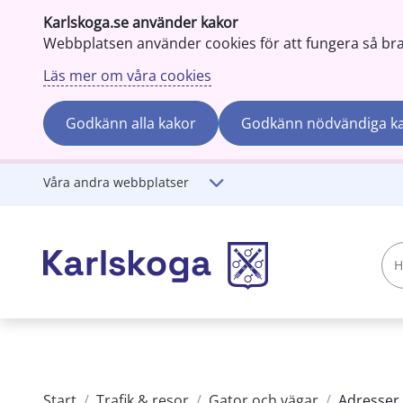
Karlskoga.se använder kakor
Webbplatsen använder cookies för att fungera så bra s
Läs mer om våra cookies
Godkänn alla kakor
Godkänn nödvändiga k
Gå till innehåll
Våra andra webbplatser
Hej!
Vad
söker
du?
Start
/
Trafik & resor
/
Gator och vägar
/
Adresser