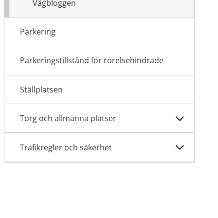
Vägbloggen
Parkering
Parkeringstillstånd för rörelsehindrade
Ställplatsen
Torg och allmänna platser
Trafikregler och säkerhet
ats, öppnas i nytt fönster.
nytt fönster.