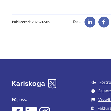
Dela:
Publicerad
: 
2026-02-05
Förtr
Felan
Följ oss:
Vissel
Faktur