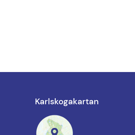
Karlskoga­kartan
k till annan webbplats.