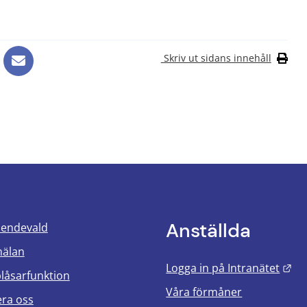
Skriv ut sidans innehåll
Anställda
oendevald
mälan
Län
Logga in på Intranätet
blåsarfunktion
Våra förmåner
era oss