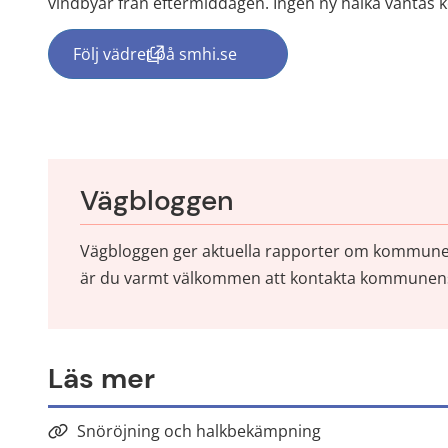
vindbyar från eftermiddagen. Ingen ny halka vänta
Följ vädret på smhi.se
(länk till annan webbplats, öppnas i nyt
Vägbloggen
Vägbloggen ger aktuella rapporter om kommunens 
är du varmt välkommen att kontakta kommunens 
Läs mer
Snöröjning och halkbekämpning