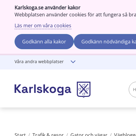
Karlskoga.se använder kakor
Webbplatsen använder cookies för att fungera så bra s
Läs mer om våra cookies
Godkänn alla kakor
Godkänn nödvändiga k
Gå till innehåll
Våra andra webbplatser
Hej!
Vad
söker
du?
Start
/
Trafik & resor
/
Gator och vägar
/
Vägblogg