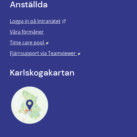
Anställda
Länk till annan webbplats.
Logga in på Intranätet
Våra förmåner
Länk till annan webbplats, öppnas i nyt
Time care pool
Länk till annan webbplats
Fjärrsupport via
Teamviewer
Karlskoga­kartan