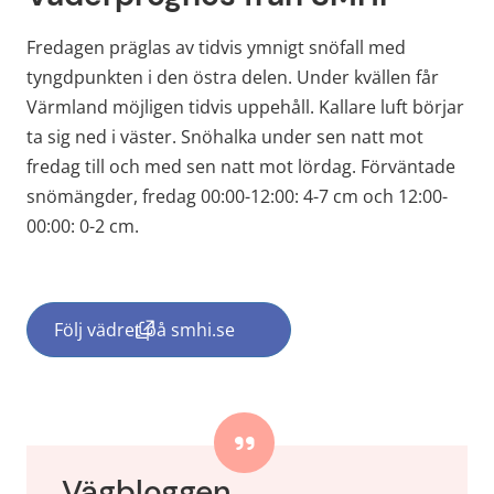
Fredagen präglas av tidvis ymnigt snöfall med 
tyngdpunkten i den östra delen. Under kvällen får 
Värmland möjligen tidvis uppehåll. Kallare luft börjar 
ta sig ned i väster. Snöhalka under sen natt mot 
fredag till och med sen natt mot lördag. Förväntade 
snömängder, fredag 00:00-12:00: 4-7 cm och 12:00-
00:00: 0-2 cm.
Följ vädret på smhi.se
(länk till annan webbplats, öppnas i nytt f
Vägbloggen