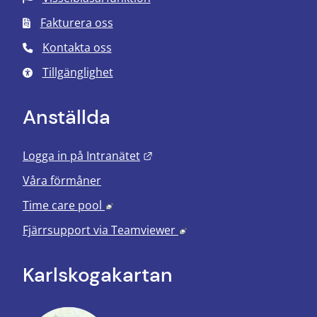
Fakturera oss
Kontakta oss
Tillgänglighet
Anställda
Länk till annan webbplats.
Logga in på Intranätet
Våra förmåner
Länk till annan webbplats, öppnas i nyt
Time care pool
Länk till annan webbplats
Fjärrsupport via
Teamviewer
Karlskoga­kartan