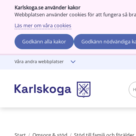
Karlskoga.se använder kakor
Webbplatsen använder cookies för att fungera så bra s
Läs mer om våra cookies
Godkänn alla kakor
Godkänn nödvändiga k
Gå till innehåll
Våra andra webbplatser
Hej!
Vad
söker
du?
Start
/
Omsorg & stöd
/
Stöd till familj och förälder