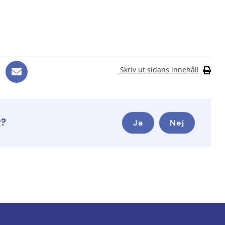
Skriv ut sidans innehåll
g?
Ja
Nej