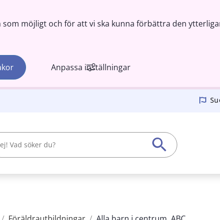
om möjligt och för att vi ska kunna förbättra den ytterliga
akor
Anpassa inställningar
Su
/
Föräldrautbildningar
/
Alla barn i centrum, ABC