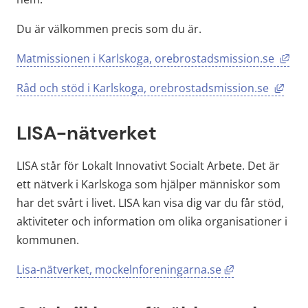
Du är välkommen precis som du är.
Län
Matmissionen i Karlskoga, orebrostadsmission.se 
Länk
Råd och stöd i Karlskoga, orebrostadsmission.se 
LISA-nätverket
LISA står för Lokalt Innovativt Socialt Arbete. Det är 
ett nätverk i Karlskoga som hjälper människor som 
har det svårt i livet. LISA kan visa dig var du får stöd, 
aktiviteter och information om olika organisationer i 
kommunen.
Länk till anna
Lisa-nätverket, mockelnforeningarna.se