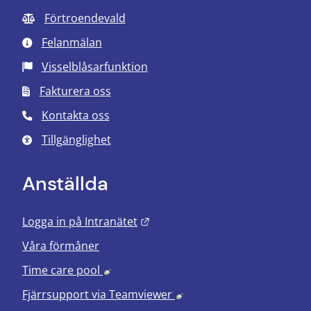
Förtroendevald
Felanmälan
Visselblåsarfunktion
Fakturera oss
Kontakta oss
Tillgänglighet
Anställda
Länk till annan webbplats.
Logga in på Intranätet
Våra förmåner
Länk till annan webbplats, öppnas i nyt
Time care pool
Länk till annan webbplats
Fjärrsupport via
Teamviewer