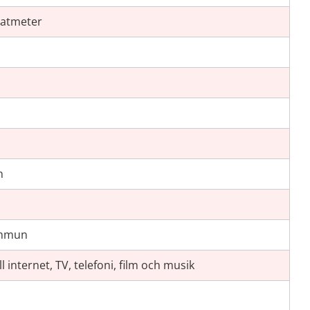
ratmeter
n
ommun
ill internet, TV, telefoni, film och musik