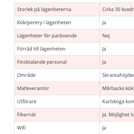
Storlek på lägenheterna
Cirka 30 kvad
Kök/pentry i lägenheten
Ja
Lägenheter för parboende
Nej
Förråd till lägenheten
Ja
Finsktalande personal
Ja
Område
Skrantahöjde
Matleverantör
Mårbacka kök
Utförare
Karlskoga k
Fibernät
Ja. Möjlighet t
Wifi
Ja