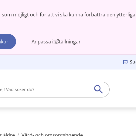
om möjligt och för att vi ska kunna förbättra den ytterliga
akor
Anpassa inställningar
Su
r äldre
/
Vård- och omsorgsboende