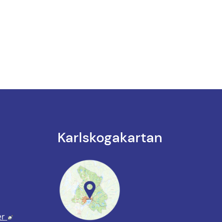
Karlskoga­kartan
nk till annan webbplats.
annan webbplats, öppnas i nytt fönster.
Länk till annan webbplats, öppnas i nytt fönster.
er