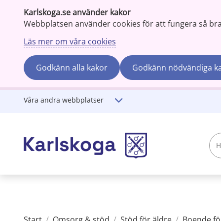
Karlskoga.se använder kakor
Webbplatsen använder cookies för att fungera så bra s
Läs mer om våra cookies
Godkänn alla kakor
Godkänn nödvändiga k
Gå till innehåll
Våra andra webbplatser
Hej!
Vad
söker
du?
Start
/
Omsorg & stöd
/
Stöd för äldre
/
Boende fö