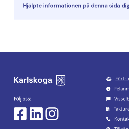
Hjälpte informationen på denna sida di
Förtr
Felan
Följ oss:
Vissel
Faktur
Kontak
Tillgän