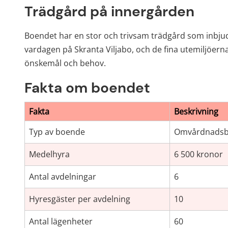
Trädgård på innergården
Boendet har en stor och trivsam trädgård som inbjuder 
vardagen på Skranta Viljabo, och de fina utemiljöern
önskemål och behov.
Fakta om boendet
Fakta om boendet
Fakta
Beskrivning
Typ av boende
Omvårdnadsboe
Medelhyra
6 500 kronor
Antal avdelningar
6
Hyresgäster per avdelning
10
Antal lägenheter
60