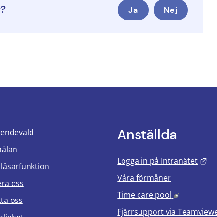
g?
Ja
Nej
Anställda
oendevald
mälan
Lä
Logga in på Intranätet
blåsarfunktion
Våra förmåner
era oss
Länk till 
Time care pool
ta oss
Fjärrsupport via
Teamview
glighet