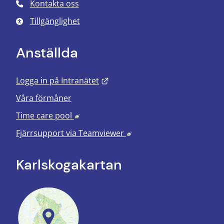
Kontakta oss
Tillgänglighet
Anställda
Länk till annan webbplats.
Logga in på Intranätet
Våra förmåner
Länk till annan webbplats, öppnas i nyt
Time care pool
Länk till annan webbplats
Fjärrsupport via
Teamviewer
Karlskoga­kartan