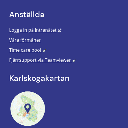
Anställda
Länk till annan webbplats.
Logga in på Intranätet
Våra förmåner
Länk till annan webbplats, öppnas i nyt
Time care pool
Länk till annan webbplats
Fjärrsupport via
Teamviewer
Karlskoga­kartan