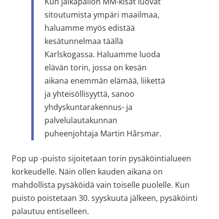
Kun jalkapallon MM-kisat luovat 
sitoutumista ympäri maailmaa, 
haluamme myös edistää 
kesätunnelmaa täällä 
Karlskogassa. Haluamme luoda 
elävän torin, jossa on kesän 
aikana enemmän elämää, liikettä 
ja yhteisöllisyyttä, sanoo 
yhdyskuntarakennus- ja 
palvelulautakunnan 
puheenjohtaja Martin Hårsmar.
Pop up -puisto sijoitetaan torin pysäköintialueen 
korkeudelle. Näin ollen kauden aikana on 
mahdollista pysäköidä vain toiselle puolelle. Kun 
puisto poistetaan 30. syyskuuta jälkeen, pysäköinti 
palautuu entiselleen.