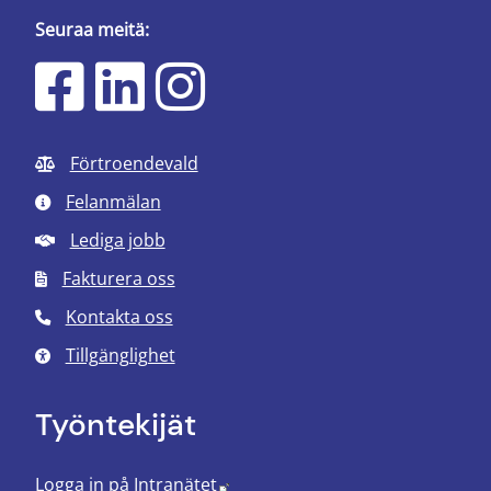
Seuraa meitä:
Förtroendevald
Felanmälan
Lediga jobb
Fakturera oss
Kontakta oss
Tillgänglighet
Työntekijät
Länk till annan webbplats.
Logga in på Intranätet