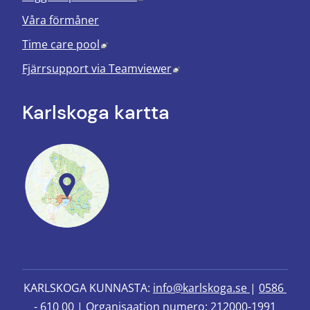
Våra förmåner
Länk till annan webbplats, öppnas i nyt
Time care pool
Länk till annan webbplats
Fjärrsupport via
Teamviewer
Karlskoga kartta
KARLSKOGA KUNNASTA: 
info@karlskoga.se 
| 
0586 
- 610 00
 | Organisaation numero: 212000-1991