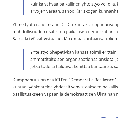
kuinka vahvaa paikallinen yhteistyö voi olla
arvojen varaan, sanoo Karlskogan kunnanhal
Yhteistyötä rahoitetaan ICLD:n kuntakumppanuusohjel
mahdollisuuden osallistua paikallisen demokratian j
Samalla työ vahvistaa heidän omaa kuntaansa kokemu
Yhteistyö Shepetivkan kanssa toimii erittäin h
ammattitaitoisen organisaationsa ansiota, jos
jotka todella haluavat kehittää kuntaansa, 
Kumppanuus on osa ICLD:n "Democratic Resilience" -ve
kuntaa työskentelee yhdessä vahvistaakseen paikallis
osallistuakseen vapaan ja demokraattisen Ukrainan 