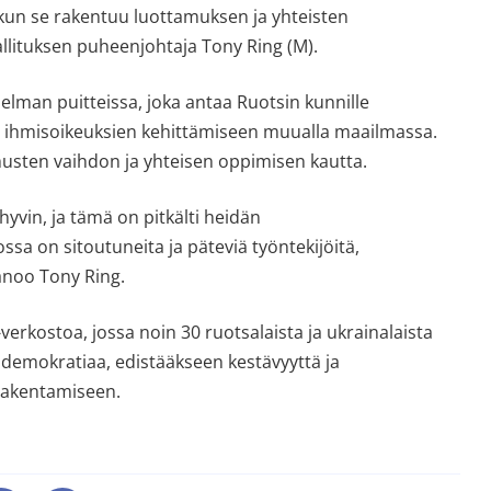
, kun se rakentuu luottamuksen ja yhteisten 
lituksen puheenjohtaja Tony Ring (M).
man puitteissa, joka antaa Ruotsin kunnille 
a ihmisoikeuksien kehittämiseen muualla maailmassa. 
sten vaihdon ja yhteisen oppimisen kautta.
yvin, ja tämä on pitkälti heidän 
sa on sitoutuneita ja päteviä työntekijöitä, 
sanoo Tony Ring.
rkostoa, jossa noin 30 ruotsalaista ja ukrainalaista 
demokratiaa, edistääkseen kestävyyttä ja 
rakentamiseen.