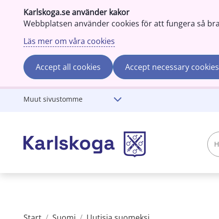
Karlskoga.se använder kakor
Webbplatsen använder cookies för att fungera så bra s
Läs mer om våra cookies
Accept all cookies
Accept necessary cookies
Gå till innehåll
Muut sivustomme
Hae
karlskoga.se
Start
/
Suomi
/
Uutisia suomeksi