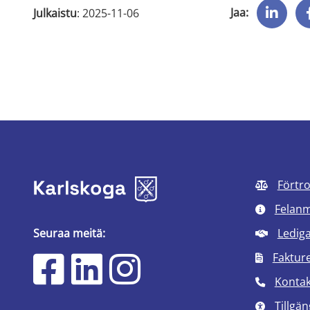
Jaa:
Julkaistu
: 
2025-11-06
Förtr
Felan
Seuraa meitä:
Ledig
Faktur
Kontak
Tillgän