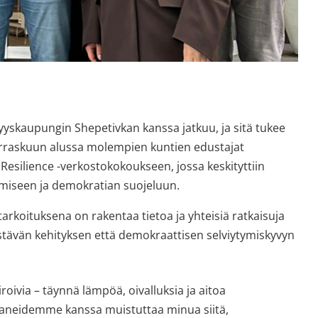
skaupungin Shepetivkan kanssa jatkuu, ja sitä tukee 
rraskuun alussa molempien kuntien edustajat 
Resilience -verkostokokoukseen, jossa keskityttiin 
emiseen ja demokratian suojeluun.
rkoituksena on rakentaa tietoa ja yhteisiä ratkaisuja 
estävän kehityksen että demokraattisen selviytymiskyvyn 
roivia – täynnä lämpöä, oivalluksia ja aitoa 
neidemme kanssa muistuttaa minua siitä, 