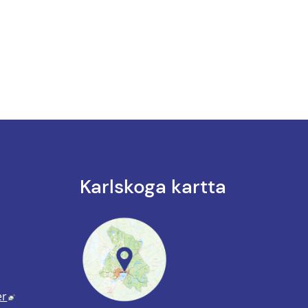
Karlskoga kartta
k till annan webbplats.
nnan webbplats, öppnas i nytt fönster.
Länk till annan webbplats, öppnas i nytt fönster.
er