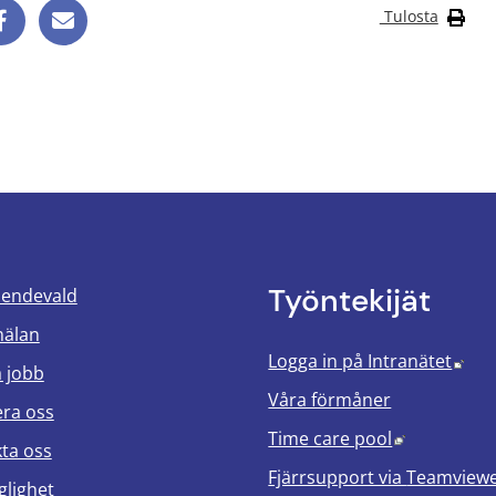
Tulosta
Työntekijät
oendevald
mälan
Län
Logga in på Intranätet
a jobb
Våra förmåner
era oss
Länk till a
Time care pool
ta oss
Fjärrsupport via
Teamview
glighet