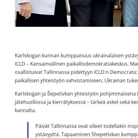
Karlskogan kunnan kumppanuus ukrainalaisen ystävyy
ICLD – Kansainvälinen paikallisdemokratiakeskus. Ma
osallistuivat Tallinnassa pidettyyn ICLD:n Democratic 
paikallisen yhteistyön vahvistamiseen, Ukrainan tuk
Karlskogan ja Šepetivkan yhteistyön pohjimmaisena ta
jätehuollossa ja kierrätyksessä – tärkeä askel sekä k
kannalta.
Päivät Tallinnassa ovat olleet todellakin inspi
ystävyyttä. Tapaaminen Shepetivkan kumppa