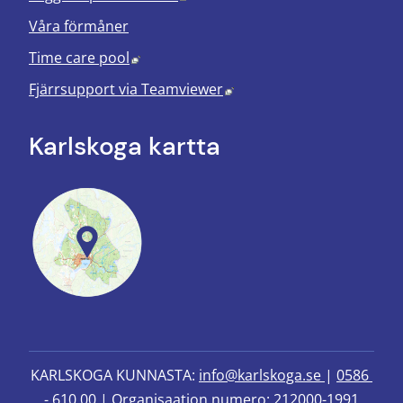
Våra förmåner
Länk till annan webbplats, öppnas i nyt
Time care pool
Länk till annan webbplats
Fjärrsupport via
Teamviewer
Karlskoga kartta
KARLSKOGA KUNNASTA: 
info@karlskoga.se 
| 
0586 
- 610 00
 | Organisaation numero: 212000-1991