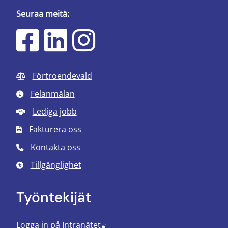
Seuraa meitä:
Förtroendevald
Felanmälan
Lediga jobb
Fakturera oss
Kontakta oss
Tillgänglighet
Työntekijät
Länk till annan webbplats.
Logga in på Intranätet