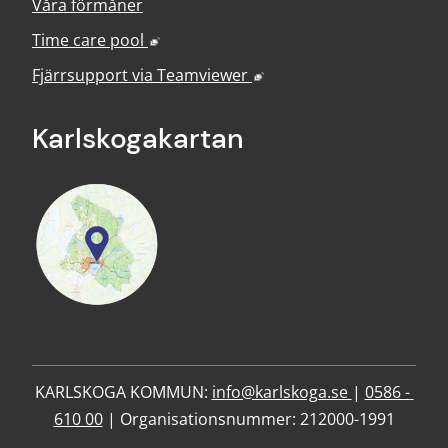
Våra förmåner
Länk till annan webbplats, öppnas i nyt
Time care pool
Länk till annan webbplats
Fjärrsupport via
Teamviewer
Karlskoga­kartan
KARLSKOGA KOMMUN: 
info@karlskoga.se 
| 
0586 - 
610 00
 | Organisationsnummer: 212000-1991