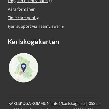
Länk till annan webbplats.
Logga in på Intranätet
Våra förmåner
Länk till annan webbplats, öppnas i nyt
Time care pool
Länk till annan webbplats
Fjärrsupport via
Teamviewer
Karlskoga­kartan
KARLSKOGA KOMMUN: 
info@karlskoga.se 
| 
0586 - 