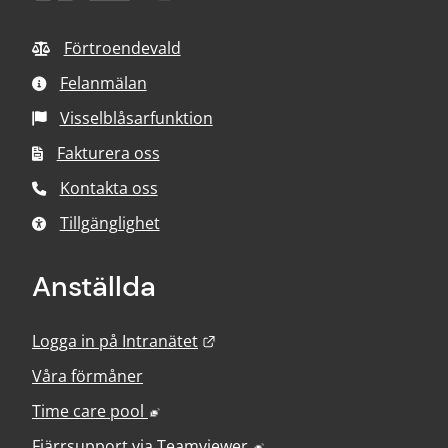
Förtroendevald
Felanmälan
Visselblåsarfunktion
Fakturera oss
Kontakta oss
Tillgänglighet
Anställda
Länk till annan webbplats.
Logga in på Intranätet
Våra förmåner
Länk till annan webbplats, öppnas i nyt
Time care pool
Länk till annan webbplats
Fjärrsupport via
Teamviewer