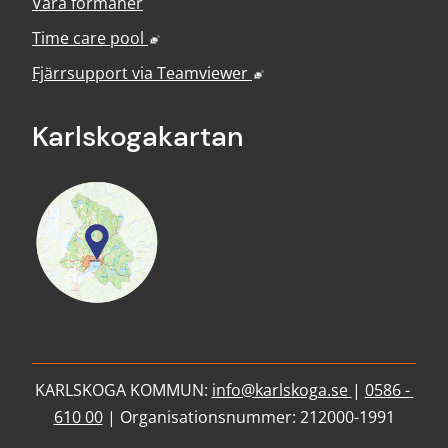
Våra förmåner
Länk till annan webbplats, öppnas i nyt
Time care pool
Länk till annan webbplats
Fjärrsupport via
Teamviewer
Karlskoga­kartan
KARLSKOGA KOMMUN: 
info@karlskoga.se 
| 
0586 - 
610 00
 | Organisationsnummer: 212000-1991