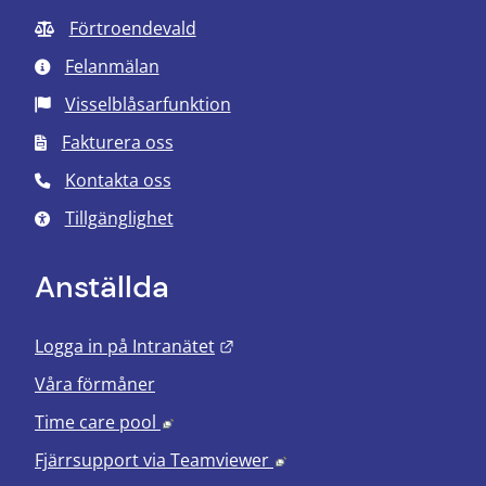
Förtroendevald
Felanmälan
Visselblåsarfunktion
Fakturera oss
Kontakta oss
Tillgänglighet
Anställda
Länk till annan webbplats.
Logga in på Intranätet
Våra förmåner
Länk till annan webbplats, öppnas i nyt
Time care pool
Länk till annan webbplats
Fjärrsupport via
Teamviewer