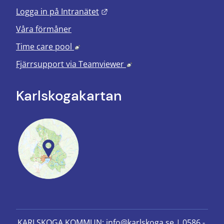
Länk till annan webbplats.
Logga in på Intranätet
Våra förmåner
Länk till annan webbplats, öppnas i nyt
Time care pool
Länk till annan webbplats
Fjärrsupport via
Teamviewer
Karlskoga­kartan
KARLSKOGA KOMMUN: 
info@karlskoga.se 
| 
0586 - 