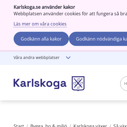
Karlskoga.se använder kakor
Webbplatsen använder cookies för att fungera så bra s
Läs mer om våra cookies
Godkänn alla kakor
Godkänn nödvändiga k
Gå till innehåll
Våra andra webbplatser
Hej!
Vad
söker
du?
Start
/
Bygga, bo & miljö
/
Karlskoga växer
/
Så väx