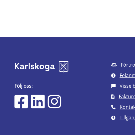
Förtr
Felan
Följ oss:
Vissel
Faktur
Kontak
Tillgän