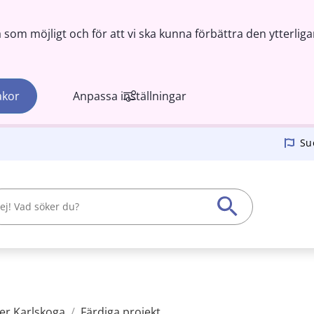
om möjligt och för att vi ska kunna förbättra den ytterliga
akor
Anpassa inställningar
Su
er Karlskoga
/
Färdiga projekt