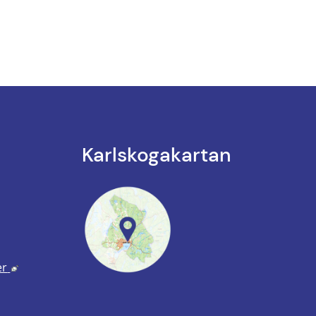
Karlskoga­kartan
k till annan webbplats.
annan webbplats, öppnas i nytt fönster.
Länk till annan webbplats, öppnas i nytt fönster.
er