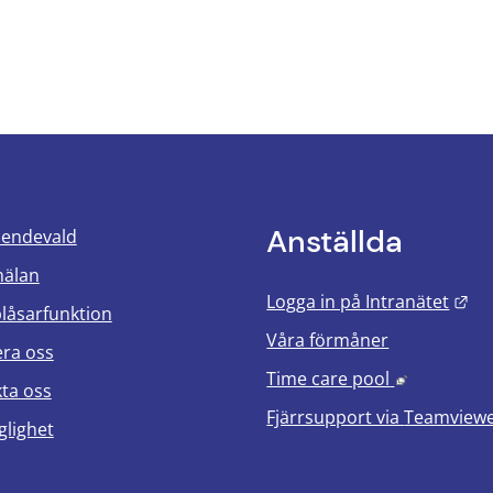
Anställda
oendevald
mälan
Län
Logga in på Intranätet
blåsarfunktion
Våra förmåner
era oss
Länk till 
Time care pool
ta oss
Fjärrsupport via
Teamview
glighet