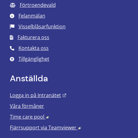
Förtroendevald
Felanmälan
Visselblåsarfunktion
Fakturera oss
Kontakta oss
Tillgänglighet
Anställda
Länk till annan webbplats.
Logga in på Intranätet
Våra förmåner
Länk till annan webbplats, öppnas i nyt
Time care pool
Länk till annan webbplats
Fjärrsupport via
Teamviewer