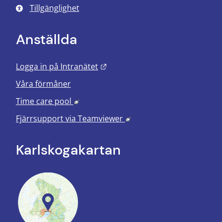
Tillgänglighet
Anställda
Länk till annan webbplats.
Logga in på Intranätet
Våra förmåner
Länk till annan webbplats, öppnas i nyt
Time care pool
Länk till annan webbplats
Fjärrsupport via
Teamviewer
Karlskoga­kartan