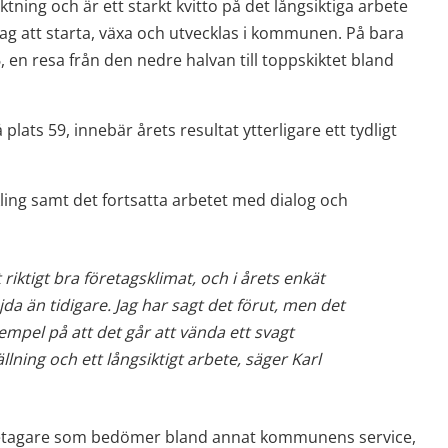
iktning och är ett starkt kvitto på det långsiktiga arbete 
ag att starta, växa och utvecklas i kommunen. På bara 
46, en resa från den nedre halvan till toppskiktet bland 
lats 59, innebär årets resultat ytterligare ett tydligt 
ling samt det fortsatta arbetet med dialog och 
riktigt bra företagsklimat, och i årets enkät 
jda än tidigare. Jag har sagt det förut, men det 
empel på att det går att vända ett svagt 
ällning och ett långsiktigt arbete, säger Karl 
retagare som bedömer bland annat kommunens service, 