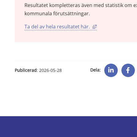
Resultatet kompletteras även med statistik om 
kommunala förutsättningar.
Länk till annan we
Ta del av hela resultatet här. 
Dela:
Publicerad
: 
2026-05-28