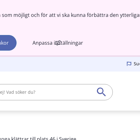
om möjligt och för att vi ska kunna förbättra den ytterliga
akor
Anpassa inställningar
Su
oga klättrar till plats 46 i Sverige