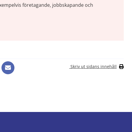
exempelvis företagande, jobbskapande och 
bbplats, öppnas i nytt fönster.
Skriv ut sidans innehåll