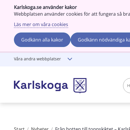
Karlskoga.se använder kakor
Webbplatsen använder cookies för att fungera så bra s
Läs mer om våra cookies
Godkänn alla kakor
Godkänn nödvändiga k
Gå till innehåll
Våra andra webbplatser
Hej!
Vad
söker
du?
Start
/
Nyheter
/
Från botten till toppskiktet – Karlsk