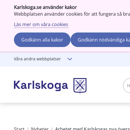
Karlskoga.se använder kakor
Webbplatsen använder cookies för att fungera så bra s
Läs mer om våra cookies
Godkänn alla kakor
Godkänn nödvändiga k
Gå till innehåll
Våra andra webbplatser
Hej!
Vad
söker
du?
Start
/
Nyheter
/
Arbetet med Karlskogas nya översi