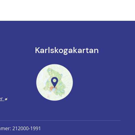
Karlskoga­kartan
k till annan webbplats.
annan webbplats, öppnas i nytt fönster.
Länk till annan webbplats, öppnas i nytt fönster.
er
mmer: 212000-1991