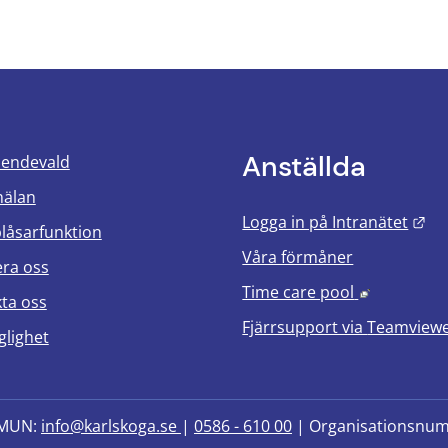
Anställda
oendevald
mälan
Län
Logga in på Intranätet
blåsarfunktion
Våra förmåner
era oss
Länk till 
Time care pool
ta oss
Fjärrsupport via
Teamview
glighet
MUN: 
info@karlskoga.se 
| 
0586 - 610 00
 | Organisationsnu