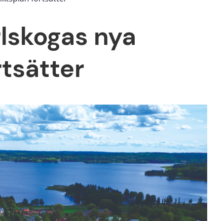
lskogas nya 
rtsätter