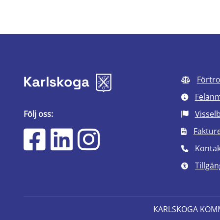
Förtr
Felan
Följ oss:
Vissel
Faktur
Kontak
Tillgän
KARLSKOGA KOM